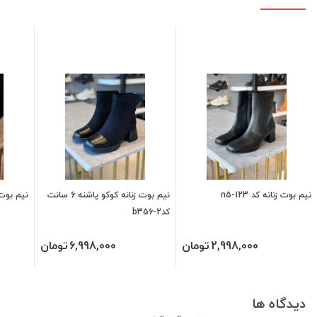
نیم بوت زنانه کد n5-123
نیم بوت زنانه کوکو پاشنه 6 سانت
نیم بوت ل
کدb356-2
2,998,000
تومان
6,998,000
تومان
دیدگاه ها