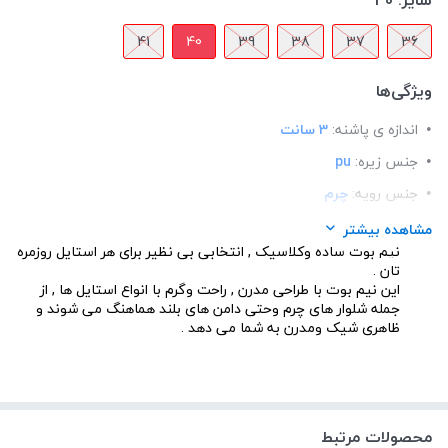
سایز:
40
41
40
39
38
37
36
ویژگی‌ها
اندازه ی پاشنه:
3 سانت
جنس زیره:
pu
جنس رویه:
چرم
قالب:
استاندارد
مشاهده بیشتر
نیم بوت ساده وکلاسیک , انتخابی بی نظیر برای هر استایل روزمره
کاربرد:
استفاده ی روزمره
تان .
نحوه بسته شدن:
زیپ دار
این نیم بوت با طراحی مدرن , راحت وگرم با انواع استایل ها , از
جمله شلوار های چرم وحتی دامن های بلند هماهنگ می شوند و
ارتفاع بوت:
زیرزانو( 35cm)
ظاهری شیک ومدرن به شما می دهد .
محصولات مرتبط