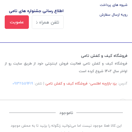
شیوه های پرداخت
اطلاع رسانی جشنواره های تامی
رویه ارسال سفارش
عضویت
فروشگاه کیف و کفش تامی
فروشگاه کیف و کفش تامی فعالیت فروش اینترنتی خود از طریق سایت رو از
اواخر سال 1402 شروع کرده است
آدرس:
یزد-بازارچه اطلسی- فروشگاه کیف و کفش تامی
| تلفن:
‎09132559419
ناموجود
©
تمامی حقوق این سایت متعلق به
فروشگاه کیف و کفش تامی
می باشد. | طراحی و کد
این کالا فعلا موجود نیست اما می‌توانید زنگوله را بزنید تا به محض موجود
نویسی:
سپکام سیستم
اجرا
:
شرکت دیجیتال مارکتینگ سپتا