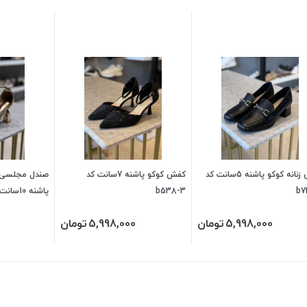
کفش زنانه کوکو پاشنه 5سانت کد
کفش کوکو پاشنه 7سانت کد
صندل مجلسی ل
b7
b538-3
پاشنه 10سانت کد MDT-63
5,998,000
تومان
5,998,000
تومان