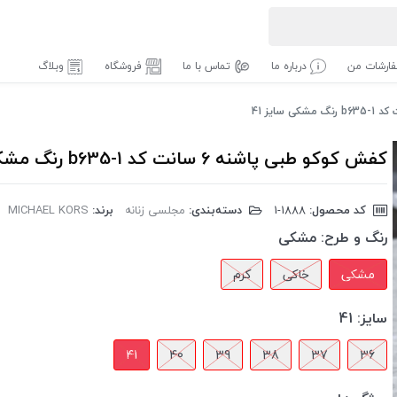
ارشات من
درباره ما
تماس با ما
فروشگاه
وبلاگ
کفش کوکو طبی پاشنه 6 سانت کد b635-1 رنگ مشکی سایز 41
کد محصول:
‎1-1888
دسته‌بندی:
مجلسی زنانه
برند:
MICHAEL KORS
رنگ و طرح:
مشکی
مشکی
خاکی
کرم
سایز:
41
41
40
39
38
37
36