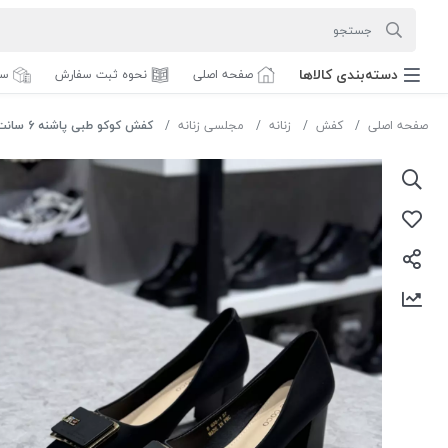
دسته‌بندی‌ کالاها
صفحه اصلی
نحوه ثبت سفارش
سف
صفحه اصلی
کفش
زنانه
مجلسی زنانه
کفش کوکو طبی پاشنه 6 سانت کد b635-1 رنگ مشکی سایز 41