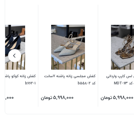
س کارپ وارداتی
کفش مجلسی زنانه پاشنه 7سانت
کد b558-2
b662-1
5,998,000
تومان
5,998,000
تومان
998,000