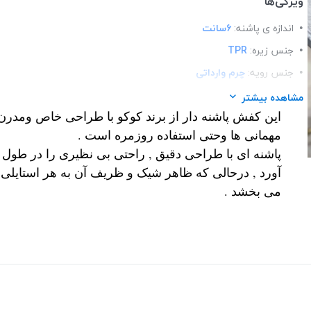
ویژگی‌ها
اندازه ی پاشنه:
6سانت
جنس زیره:
TPR
جنس رویه:
چرم وارداتی
قالب:
استاندارد
مشاهده بیشتر
این کفش پاشنه دار از برند کوکو با طراحی خاص ومدرن
کفی:
طبی
مهمانی ها وحتی استفاده روزمره است .
نحوه بسته شدن:
slip-on
پاشنه ای با طراحی دقیق , راحتی بی نظیری را در طول
تزئینات:
سگک رنگ ثابت
آورد , درحالی که ظاهر شیک و ظریف آن به هر استایلی
می بخشد .