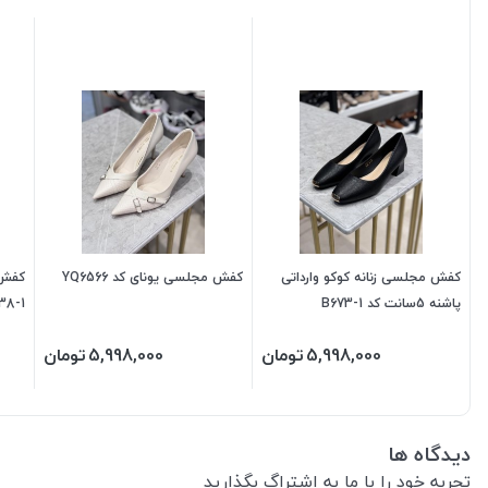
کفش مجلسی زنانه کوکو وارداتی
کفش مجلسی یونای کد YQ6566
پاشنه 5سانت کد B673-1
38-1
5,998,000
تومان
5,998,000
تومان
دیدگاه ها
تجربه خود را با ما به اشتراگ بگذارید