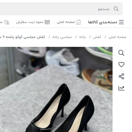
دسته‌بندی‌ کالاها
صفحه اصلی
نحوه ثبت سفارش
سف
صفحه اصلی
کفش
زنانه
مجلسی زنانه
کفش مجلسی کوکو پاشنه 9 سانت کد b623-8رنگ مشکی سایز 38