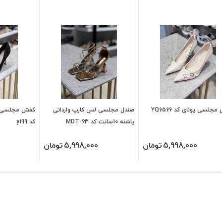
جلسی یونای کد YQ6566
صندل مجلسی لس کارپ وارداتی
پاشنه 10سانت کد MDT-63
کد y199
5,998,000
تومان
5,998,000
تومان