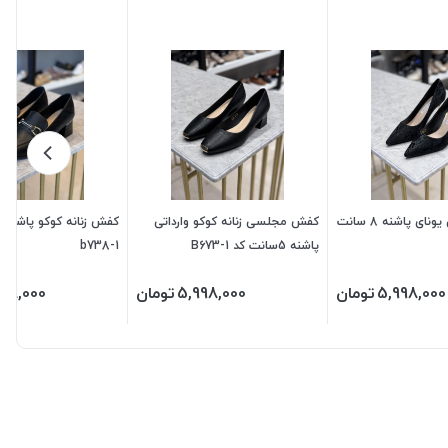
کفش مجلسی یونای پاشنه 8 سانت
کفش مجلسی زنانه کوکو وارداتی
پاشنه 5سانت کد B673-1
b738-1
5,998,000
تومان
5,998,000
تومان
998,000