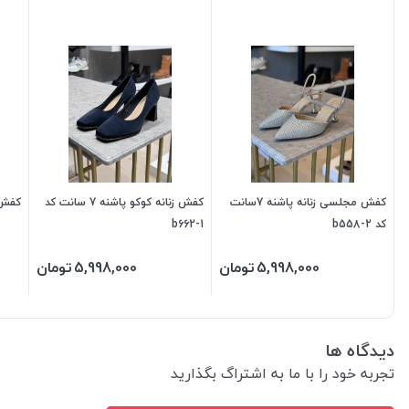
کفش مجلسی زنانه پاشنه 7سانت
کفش زنانه کوکو پاشنه 7 سانت کد
کفش م
کد b558-2
b662-1
5,998,000
تومان
5,998,000
تومان
دیدگاه ها
تجربه خود را با ما به اشتراگ بگذارید