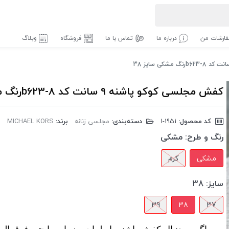
ارشات من
درباره ما
تماس با ما
فروشگاه
وبلاگ
کفش مجلسی کوکو پاشنه 9 سانت کد b623-8رنگ مشکی سایز 38
کد محصول:
‎1-1951
دسته‌بندی:
مجلسی زنانه
برند:
MICHAEL KORS
رنگ و طرح:
مشکی
مشکی
کرم
سایز:
38
39
38
37