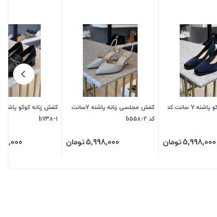
کفش زنانه کوکو پاشنه 7 سانت کد
کفش مجلسی زنانه پاشنه 7سانت
کد b558-2
b738-1
5,998,000
تومان
5,998,000
تومان
998,000