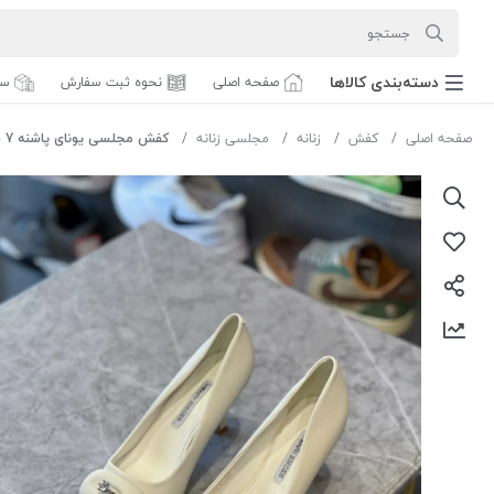
دسته‌بندی‌ کالاها
صفحه اصلی
نحوه ثبت سفارش
سف
صفحه اصلی
کفش
زنانه
مجلسی زنانه
کفش مجلسی یونای پاشنه 7 سانت کد yf838 رنگ شیری سایز 38