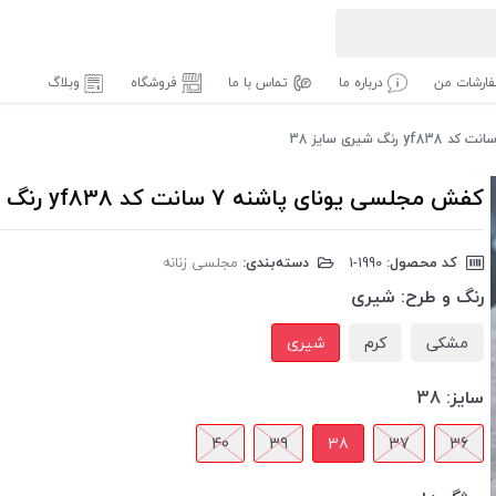
ارشات من
درباره ما
تماس با ما
فروشگاه
وبلاگ
کفش مجلسی یونای پاشنه 7 سانت کد yf838 رنگ شیری سایز 38
کد محصول:
‎1-1990
دسته‌بندی:
مجلسی زنانه
رنگ و طرح:
شیری
مشکی
کرم
شیری
سایز:
38
40
39
38
37
36