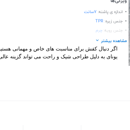
ویژگی‌ها
اندازه ی پاشنه:
7سانت
جنس زیره:
TPR
جنس رویه:
چرم
قالب:
استاندارد
مشاهده بیشتر
اگر دنبال کفش برای مناسبت های خاص و مهمانی هستید 
کاربرد:
مجلسی
یونای به دلیل طراحی شیک و راحت می تواند گزینه عالی
کفی:
طبی
نحوه بسته شدن:
slip-on
تزئینات:
سگک رنگ ثابت