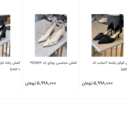
کفش کوکو پاشنه 7سانت کد
کفش مجلسی یونای کد YQ6566
b662-1
b5
5,998,000
تومان
5,998,000
تومان