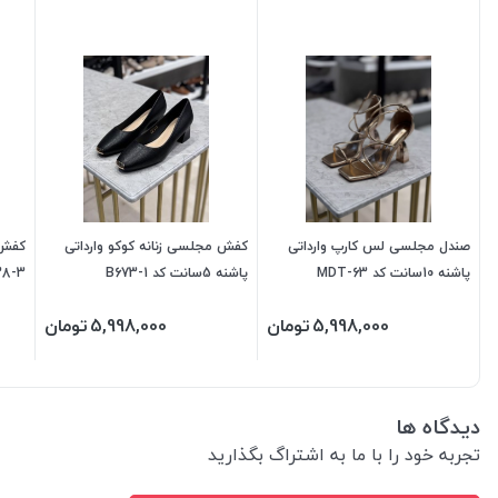
صندل مجلسی لس کارپ وارداتی
کفش مجلسی زنانه کوکو وارداتی
پاشنه 10سانت کد MDT-63
پاشنه 5سانت کد B673-1
38-3
5,998,000
تومان
5,998,000
تومان
دیدگاه ها
تجربه خود را با ما به اشتراگ بگذارید