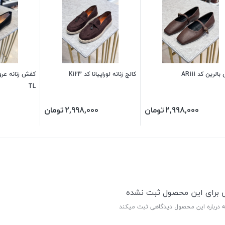
لرین کد AR111
کالج زنانه لوراپیانا کد K123
TL
2,998,000
تومان
2,998,000
تومان
ی برای این محصول ثبت نشده
ه درباره این محصول دیدگاهی ثبت میکند