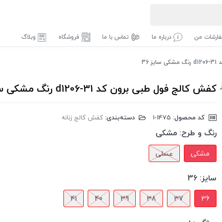
ارشات من
درباره ما
تماس با ما
فروشگاه
وبلاگ
 36
کفش کالج فول طبی برون کد d1206-31 رنگ مشکی سایز 36
کد محصول:
‎1-1475
دسته‌بندی:
کفش کالج زنانه
رنگ و طرح:
مشکی
مشکی
عسلی
سایز:
36
41
40
39
38
37
36