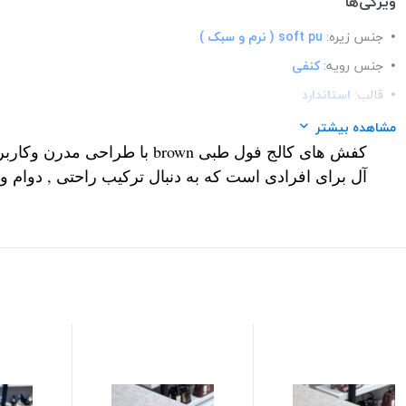
ویژگی‌ها
جنس زیره:
soft pu ( نرم و سبک )
جنس رویه:
کنفی
قالب:
استاندارد
کاربرد:
استفاده ی روزمره و اداری
مشاهده بیشتر
کفش های کالج فول طبی brown با طراحی م
مدل:
کالج
آل برای افرادی است که به دنبال ترکیب راحتی , دوام وا
کفی:
فول طبی
برند:
brown
نحوه بسته شدن:
slip-on
تزئینات:
سگک رنگ ثابت