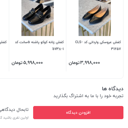
کفش عروسکی وارداتی کد CLS-
کفش زنانه کوکو پاشنه 5سانت کد
کفش با
b738-1
31257
3,998,000
تومان
5,998,000
تومان
دیدگاه ها
تجربه خود را با ما به اشتراگ بگذارید
تابحال دیدگاه
افزودن دیدگاه
اولین نفری باشید ک