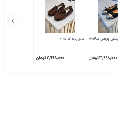
کفش زنانه عروسکی وارداتی کد1004-
کالج زنانه کد k125
3,998,000
تومان
2,998,000
تومان