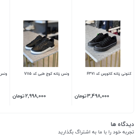
کتونی زنانه کانورس کد F371
ونس زنانه کوچ طبی کد V115
ونس زن
3,498,000
تومان
2,998,000
تومان
دیدگاه ها
تجربه خود را با ما به اشتراگ بگذارید