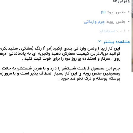
ویژگی‌ها
جنس زیره:
pu
جنس رویه:
چرم وارداتی
قالب:
استاندارد
کاربرد:
روزمره و پیاده روی
مشاهده بیشتر
این کار زیبا ( ونس وارداتی بندی ارکبرد )در 4 
کفی:
طبی
توانید دربالاترین کیفیت سفارش دهید وتجربه ای به یادماندنی درهنگ
روی , سرکار و استفاده ی روز مره را برای خوت ثبت کنید .
چرم این محصول قابلیت شستشو را دارد و با هربار شستشو به حالت او
وهمچنین جنس رویه ی این کار بسیار انعطاف پذیر است و با مرور زم
پوسته پوسته و ترک نخواهد خورد .