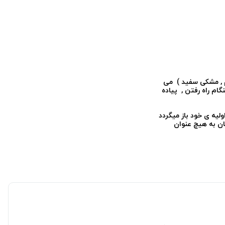
رنگ (مشکی , سفید ,کرم , مشکی سفید ) می
ام راه رفتن , پیاده
لیه ی خود باز میگردد
ان به هیچ عنوان