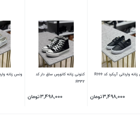
انه وارداتی آربکرد کد R666
کتونی زنانه کانورس ساق دار کد
ونس زنانه واردات
F332
3,498,000
تومان
3,498,000
تومان