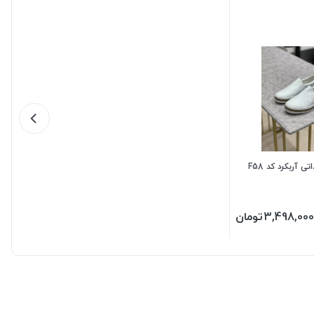
ی آربکرد کد F58
3,498,000
تومان