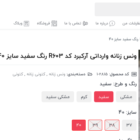
ارشات من
درباره ما
تماس با ما
فروشگاه
وبلاگ
ونس زنانه وارداتی آرکبرد کد R603 رنگ سفید سایز 40
کد محصول:
‎1-2815
دسته‌بندی:
ونس زنانه
,
کتونی زنانه
,
کتونی
رنگ و طرح:
سفید
مشکی
سفید
کرم
مشکی سفید
سایز:
40
40
39
38
37