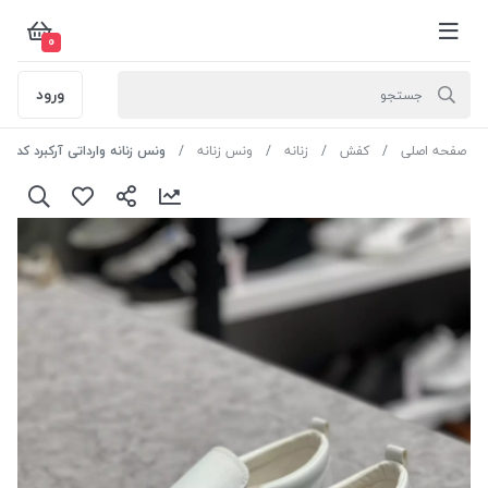
0
ورود
صفحه اصلی
کفش
زنانه
ونس زنانه
ونس زنانه وارداتی آرکبرد کد R662 رنگ سفید سایز 36