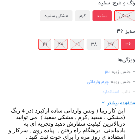
رنگ و طرح:
سفید
مشکی
سفید
کرم
مشکی سفید
سایز:
36
41
40
39
38
37
36
ویژگی‌ها
جنس زیره:
pu
جنس رویه:
چرم وارداتی
قالب:
استاندارد
کاربرد:
روزمره و پیاده روی
مشاهده بیشتر
این کار زیبا ( ونس وارداتی ساده ارکبرد )در 4 رنگ
کفی:
طبی
(مشکی , سفید ,کرم , مشکی سفید ) می توانید
دربالاترین کیفیت سفارش دهید وتجربه ای به
یادماندنی درهنگام راه رفتن , پیاده روی , سرکار و
استفاده ی روز مره را برای خوت ثبت کنید .