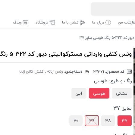
ارشات من
درباره ما
تماس با ما
فروشگاه
وبلاگ
طوسی سایز 37
ونس کنفی وارداتی مسترکوالیتی دیور کد 322-5 رنگ طوسی سایز 37
کد محصول:
‎1-3371
دسته‌بندی:
ونس زنانه
,
کفش کالج زنانه
رنگ و طرح:
طوسی
مشکی
طوسی
آبی
سایز:
37
40
39
38
37