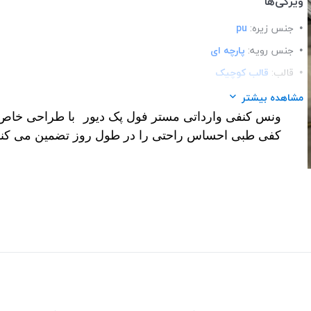
ویژگی‌ها
جنس زیره:
pu
جنس رویه:
پارچه ای
قالب:
قالب کوچیک
کاربرد:
روز مره / روفرشی
مشاهده بیشتر
ونس کنفی وارداتی مستر فول پک دیور
با طراحی خاص و
کفی:
کنفی ضد تعریق
کفی طبی احساس راحتی را در طول روز تضمین می کند