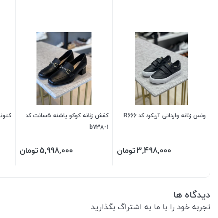
ونس زنانه وارداتی آربکرد کد R666
کفش زنانه کوکو پاشنه 5سانت کد
کتونی 
b738-1
3,498,000
تومان
5,998,000
تومان
دیدگاه ها
تجربه خود را با ما به اشتراگ بگذارید