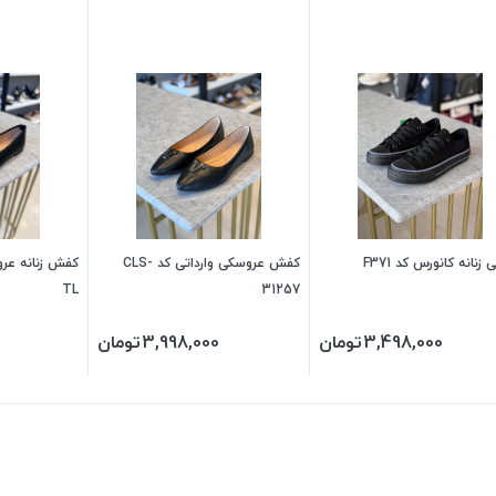
زنانه کانورس کد F371
کفش عروسکی وارداتی کد CLS-
TL
31257
3,498,000
تومان
3,998,000
تومان