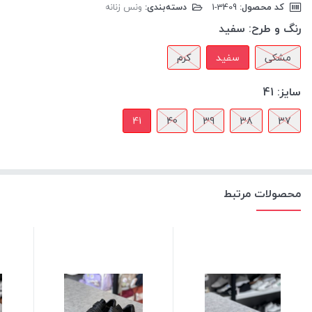
کد محصول:
‎1-3409
دسته‌بندی:
ونس زنانه
رنگ و طرح:
سفید
مشکی
سفید
کرم
سایز:
41
41
40
39
38
37
محصولات مرتبط