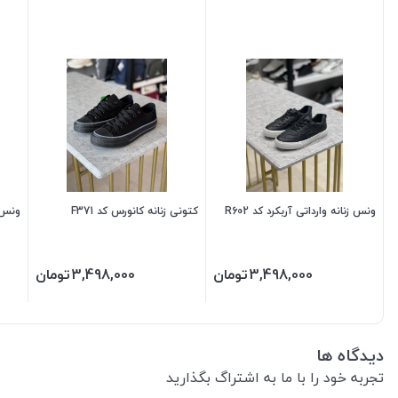
ونس زنانه وارداتی آربکرد کد R602
کتونی زنانه کانورس کد F371
ونس ز
3,498,000
تومان
3,498,000
تومان
دیدگاه ها
تجربه خود را با ما به اشتراگ بگذارید