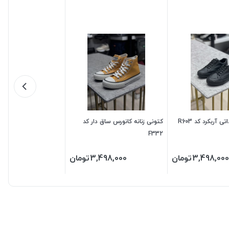
ی آربکرد کد R603
کتونی زنانه کانورس ساق دار کد
F332
3,498,000
تومان
3,498,000
تومان