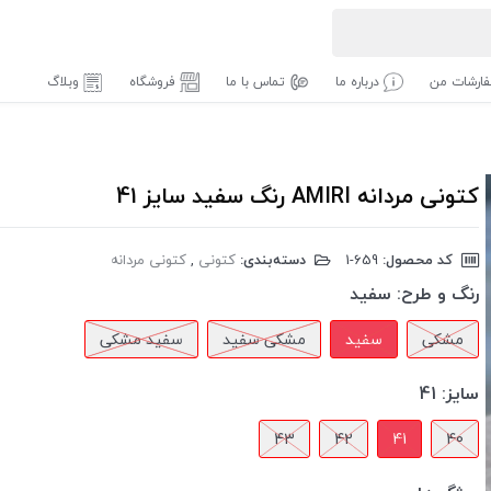
ارشات من
درباره ما
تماس با ما
فروشگاه
وبلاگ
کتونی مردانه AMIRI رنگ سفید سایز 41
کد محصول:
‎1-659
دسته‌بندی:
کتونی
,
کتونی مردانه
رنگ و طرح:
سفید
مشکی
سفید
مشکی سفید
سفید مشکی
سایز:
41
43
42
41
40