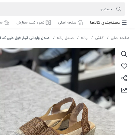
دسته‌بندی‌ کالاها
صفحه اصلی
نحوه ثبت سفارش
سف
صفحه اصلی
کفش
زنانه
صندل زنانه
صندل وارداتی لژدار فول طبی کد 11-907-025 رنگ قهوه ای سایز40