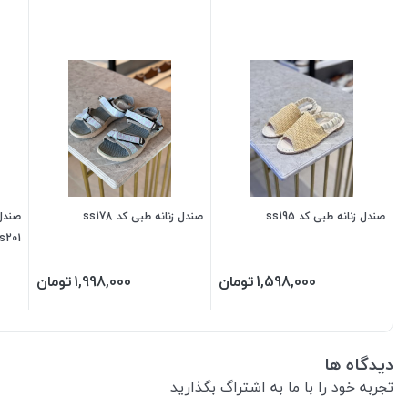
صندل زنانه طبی کد ss195
صندل زنانه طبی کد ss178
s201
1,598,000
تومان
1,998,000
تومان
دیدگاه ها
تجربه خود را با ما به اشتراگ بگذارید