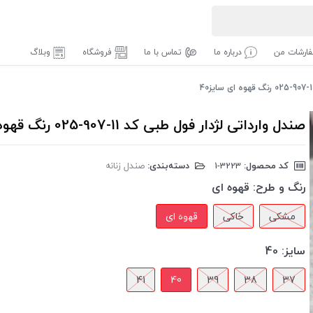
ارشات من
درباره ما
تماس با ما
فروشگاه
وبلاگ
صندل وارداتی لژدار فول طبی کد 11-907-025 رنگ قهوه ای سایز40
کد محصول:
‎1-3223
دسته‌بندی:
صندل زنانه
رنگ و طرح:
قهوه ای
مشکی
خاکی
قهوه ای
سایز:
40
41
40
39
38
37