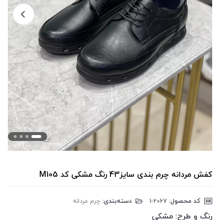
کفش مردانه چرم بندی سایز43 رنگ مشکی کد M105
کد محصول:
‎1-2067
دسته‌بندی:
چرم مردانه
رنگ و طرح:
مشکی