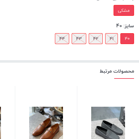
مشکی
سایز:
40
44
43
42
41
40
محصولات مرتبط