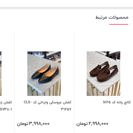
برند:
کوکو
نحوه بسته شدن:
slip-on
محصولات مرتبط
تزئینات:
سگک رنگ ثابت
کالج زنانه کد k125
کفش عروسکی وارداتی کد CLS-
b738-1
31257
2,998,000
تومان
3,998,000
تومان