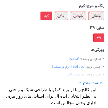
رنگ و طرح:
کرم
مشکی
طوسی
خاکی
کرم
سایز:
39
39
ویژگی‌ها
اندازه ی پاشنه:
4سانت
جنس زیره:
soft pu ( نرم و سبک )
جنس رویه:
چرم وارداتی
قالب:
استاندارد
مشاهده بیشتر
این کالج زیبا از برند کوکو با طراحی شیک و راحتی
کاربرد:
روزمره / اداری / مجلسی
بی نظیر انتخابی ایده آل برای استایل های روز مره ,
مدل:
کالج
اداری وحتی مجالس است .
کفی:
فول طبی