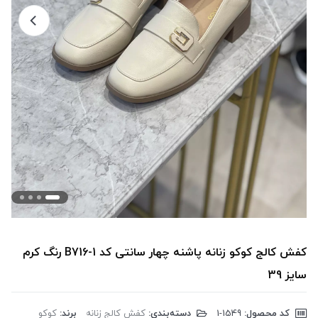
کفش کالج کوکو زنانه پاشنه چهار سانتی کد B716-1 رنگ کرم
سایز 39
کد محصول:
‎1-1549
دسته‌بندی:
کفش کالج زنانه
برند:
کوکو