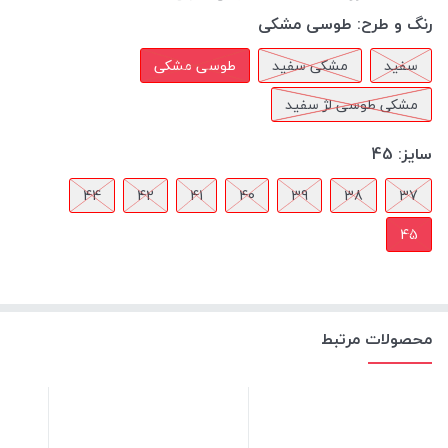
رنگ و طرح:
طوسی مشکی
سفید
مشکی سفید
طوسی مشکی
مشکی طوسی لژ سفید
سایز:
45
44
42
41
40
39
38
37
45
محصولات مرتبط