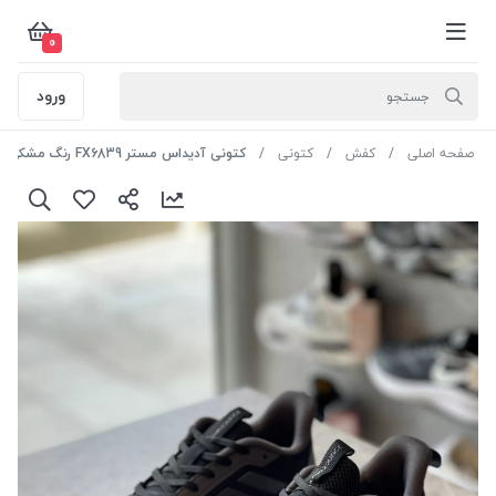
0
ورود
صفحه اصلی
کفش
کتونی
کتونی آدیداس مستر FX6839 رنگ مشکی طوسی لژ سفید سایز 45