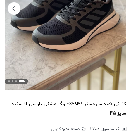
کتونی آدیداس مستر FX6839 رنگ مشکی طوسی لژ سفید
سایز 45
کد محصول:
‎1-788
دسته‌بندی:
کتونی