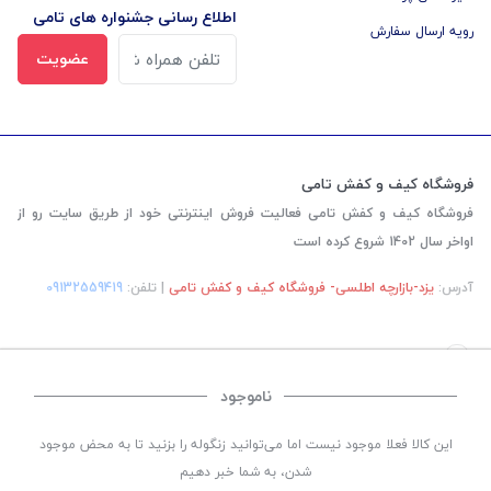
اطلاع رسانی جشنواره های تامی
رویه ارسال سفارش
عضویت
فروشگاه کیف و کفش تامی
فروشگاه کیف و کفش تامی فعالیت فروش اینترنتی خود از طریق سایت رو از
اواخر سال 1402 شروع کرده است
آدرس:
یزد-بازارچه اطلسی- فروشگاه کیف و کفش تامی
| تلفن:
‎09132559419
ناموجود
©
تمامی حقوق این سایت متعلق به
فروشگاه کیف و کفش تامی
می باشد. | طراحی و کد
این کالا فعلا موجود نیست اما می‌توانید زنگوله را بزنید تا به محض موجود
نویسی:
سپکام سیستم
اجرا
:
شرکت دیجیتال مارکتینگ سپتا
شدن، به شما خبر دهیم