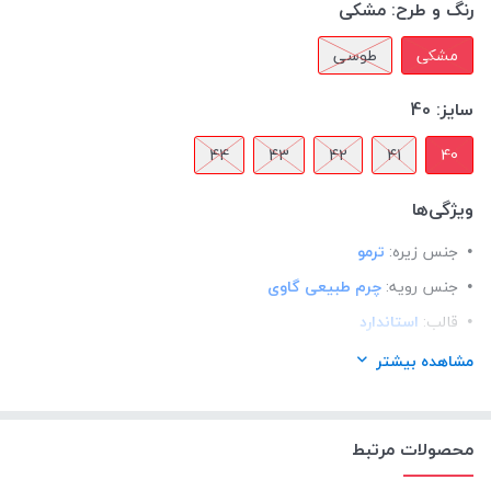
رنگ و طرح:
مشکی
مشکی
طوسی
سایز:
40
44
43
42
41
40
ویژگی‌ها
جنس زیره:
ترمو
جنس رویه:
چرم طبیعی گاوی
قالب:
استاندارد
کاربرد:
استفاده ی روزمره
مشاهده بیشتر
نحوه بسته شدن:
بندی
آستر داخلی:
چرم طبیعی
محصولات مرتبط
کفی داخلی:
چرم طبیعی بزی