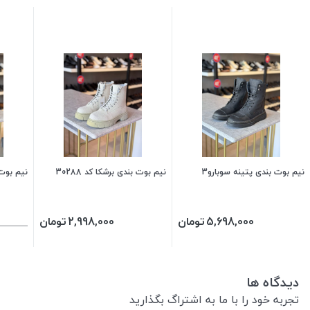
نیم بوت بندی پتینه سوبارو3
نیم بوت بندی برشکا کد 30288
نیم بوت 
5,698,000
تومان
2,998,000
تومان
دیدگاه ها
تجربه خود را با ما به اشتراگ بگذارید