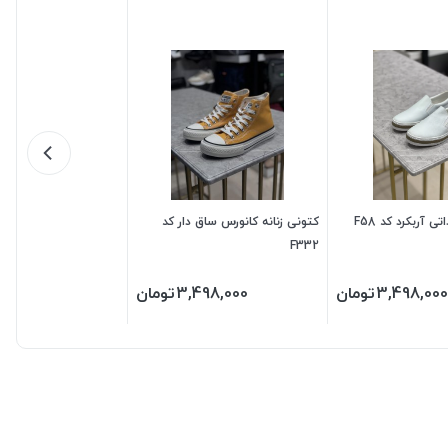
ی آربکرد کد F58
کتونی زنانه کانورس ساق دار کد
F332
3,498,000
تومان
3,498,000
تومان