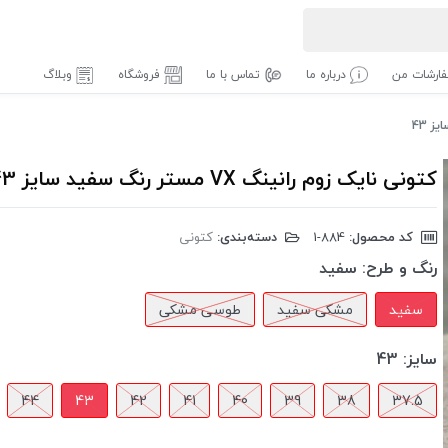
ارشات من
درباره ما
تماس با ما
فروشگاه
وبلاگ
کتونی نایک زوم رانینگ VX مستر رنگ سفید سایز 43
کد محصول:
‎1-884
دسته‌بندی:
کتونی
رنگ و طرح:
سفید
سفید
مشکی سفید
طوسی مشکی
سایز:
43
44
43
42
41
40
39
38
37.5