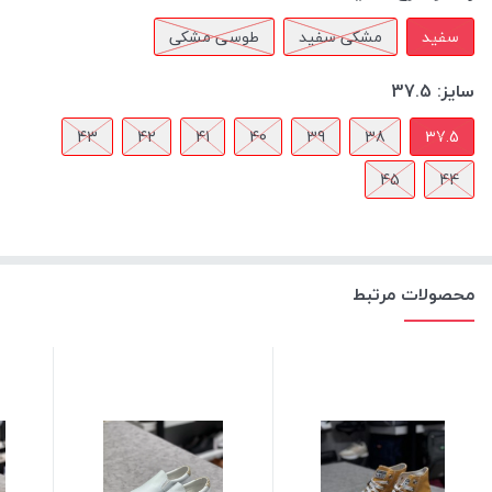
سفید
مشکی سفید
طوسی مشکی
سایز:
37.5
43
42
41
40
39
38
37.5
45
44
محصولات مرتبط