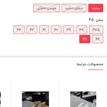
سفید
مشکی سفید
طوسی مشکی
سایز:
45
43
42
41
40
39
38
37.5
45
44
محصولات مرتبط