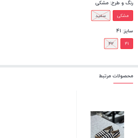
رنگ و طرح:
مشکی
مشکی
سفید
سایز:
41
42
41
محصولات مرتبط