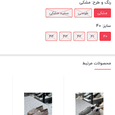
رنگ و طرح:
مشکی
مشکی
طوسی
سفید مشکی
سایز:
40
44
43
42
41
40
محصولات مرتبط