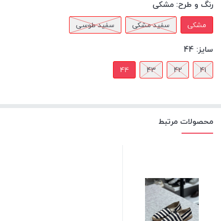
رنگ و طرح:
مشکی
مشکی
سفید مشکی
سفید طوسی
سایز:
44
44
43
42
41
محصولات مرتبط