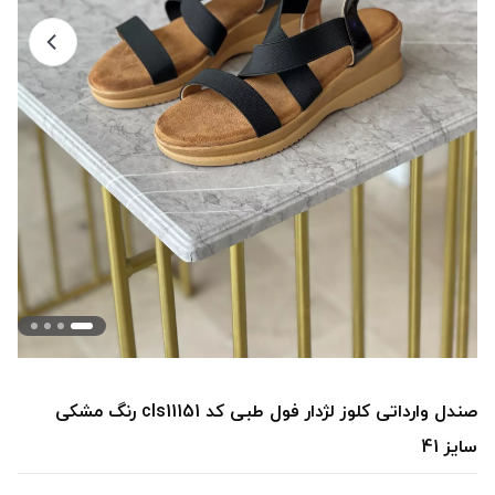
صندل وارداتی کلوز لژدار فول طبی کد cls11151 رنگ مشکی
سایز 41