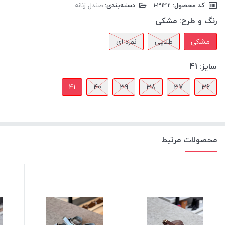
کد محصول:
‎1-3142
دسته‌بندی:
صندل زنانه
رنگ و طرح:
مشکی
مشکی
طلایی
نقره ای
سایز:
41
41
40
39
38
37
36
محصولات مرتبط