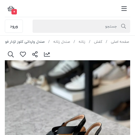
0
ورود
صفحه اصلی
کفش
زنانه
صندل زنانه
صندل وارداتی کلوز لژدار فول طبی کد cls11151 رنگ 