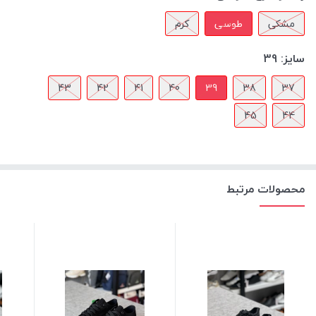
مشکی
طوسی
کرم
سایز:
39
43
42
41
40
39
38
37
45
44
محصولات مرتبط