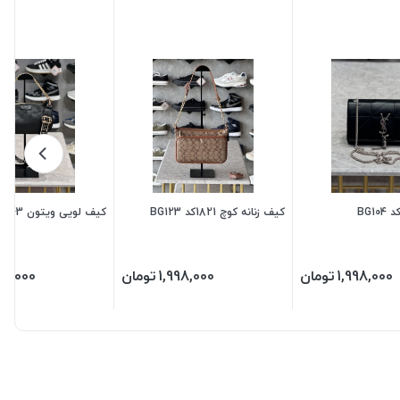
کیف زنانه کوچ 1821کد BG123
کیف لویی ویتون 43 کد BG101
1,998,000
تومان
1,998,000
تومان
98,000