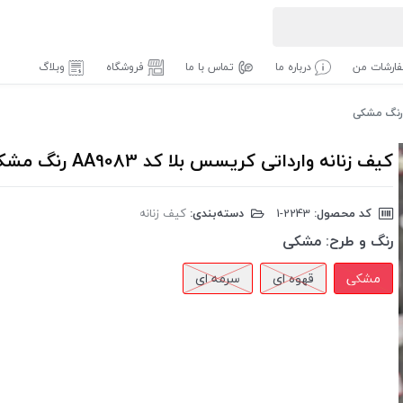
ارشات من
درباره ما
تماس با ما
فروشگاه
وبلاگ
کیف زنانه وارداتی کریسس بلا کد AA9083 رنگ مشکی
کد محصول:
‎1-2243
دسته‌بندی:
کیف زنانه
رنگ و طرح:
مشکی
مشکی
قهوه ای
سرمه ای