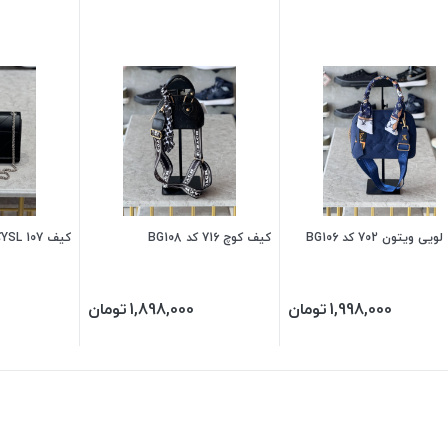
ی ویتون 702 کد BG106
کیف کوچ 716 کد BG108
کیف YSL 107کد BG104
1,998,000
تومان
1,898,000
تومان