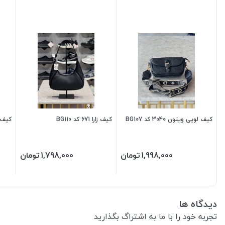
کیف لویی ویتون 3040 کد BG107
کیف زارا 671 کد BG110
کیف لوی
1,998,000
تومان
1,798,000
تومان
دیدگاه ها
تجربه خود را با ما به اشتراگ بگذارید