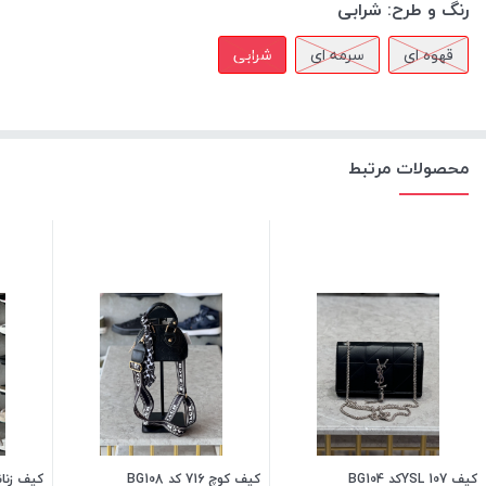
رنگ و طرح:
شرابی
قهوه ای
سرمه ای
شرابی
محصولات مرتبط
کیف YSL 107کد BG104
کیف کوچ 716 کد BG108