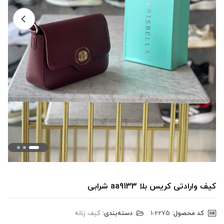
کیف وارادتی کریس بلا aa9133 شرابی
کد محصول:
‎1-2275
دسته‌بندی:
کیف زنانه