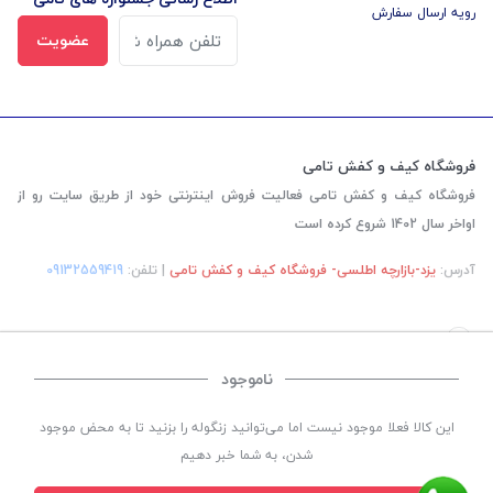
رویه ارسال سفارش
عضویت
فروشگاه کیف و کفش تامی
فروشگاه کیف و کفش تامی فعالیت فروش اینترنتی خود از طریق سایت رو از
اواخر سال 1402 شروع کرده است
آدرس:
یزد-بازارچه اطلسی- فروشگاه کیف و کفش تامی
| تلفن:
‎09132559419
ناموجود
©
تمامی حقوق این سایت متعلق به
فروشگاه کیف و کفش تامی
می باشد. | طراحی و کد
این کالا فعلا موجود نیست اما می‌توانید زنگوله را بزنید تا به محض موجود
نویسی:
سپکام سیستم
اجرا
:
شرکت دیجیتال مارکتینگ سپتا
شدن، به شما خبر دهیم