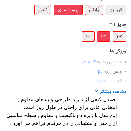
گورخری
پلنگی
پوست ماری
کنفی
سایز:
39
40
39
37
ویژگی‌ها
اندازه ی پاشنه:
4سانت
جنس زیره:
pu
قالب:
استاندارد
کاربرد:
استفاده ی روزمره
مشاهده بیشتر
صندل کنفی لژ دار با طراحی و بندهای مقاوم ,
نحوه بسته شدن:
چسبی
انتخابی عالی برای راحتی در طول روز است .
این مدل با زیره pu باکیفیت و مقاوم , سطح مناسبی
از راحتی و پشتیبانی را در هرقدم فراهم می آورد .