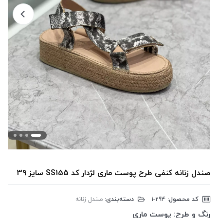
صندل زنانه کنفی طرح پوست ماری لژدار کد SS155 سایز 39
کد محصول:
‎1-294
دسته‌بندی:
صندل زنانه
رنگ و طرح:
پوست ماری