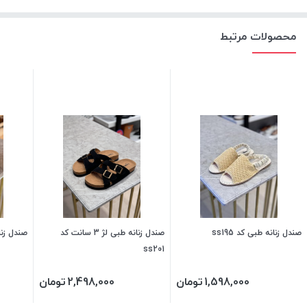
محصولات مرتبط
صندل زنانه طبی کد ss195
صندل زنانه طبی لژ 3 سانت کد
صندل زنانه
ss201
1,598,000
تومان
2,498,000
تومان