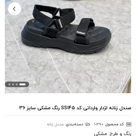
صندل زنانه لژدار وارداتی کد SS145 رنگ مشکی سایز 36
کد محصول:
‎1-370
دسته‌بندی:
صندل زنانه
رنگ و طرح:
مشکی