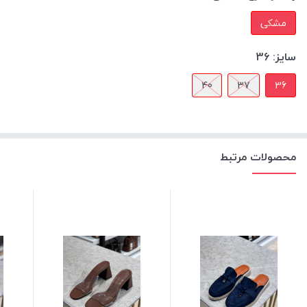
مشکی
سایز:
36
40
37
36
محصولات مرتبط