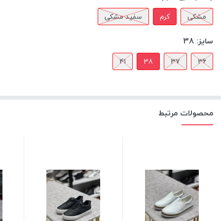
مشکی
کرم
سفید مشکی
سایز:
38
41
38
37
36
محصولات مرتبط