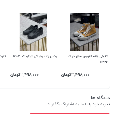
کتونی زنانه کانورس ساق دار کد
ونس زنانه وارداتی آربکرد کد R603
کتونی 
F332
3,498,000
تومان
3,498,000
تومان
دیدگاه ها
تجربه خود را با ما به اشتراگ بگذارید