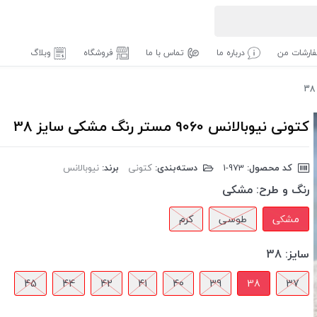
ارشات من
درباره ما
تماس با ما
فروشگاه
وبلاگ
کتونی نیوبالانس 9060 مستر رنگ مشکی سایز 38
کد محصول:
‎1-973
دسته‌بندی:
کتونی
برند:
نیوبالانس
رنگ و طرح:
مشکی
مشکی
طوسی
کرم
سایز:
38
45
44
42
41
40
39
38
37