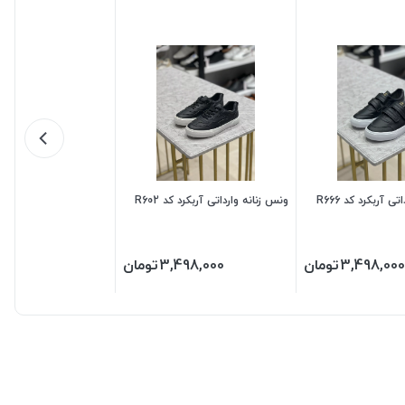
ی آربکرد کد R666
ونس زنانه وارداتی آربکرد کد R602
3,498,000
تومان
3,498,000
تومان