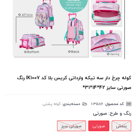
کوله چرخ دار سه تیکه وارداتی کریس بلا کد IK1007 رنگ
صورتی سایز 42*14*31*
کد محصول:
‎1-3586
دسته‌بندی:
کوله پشتی
رنگ و طرح:
صورتی
بنفش
صورتی
صورتی سبز