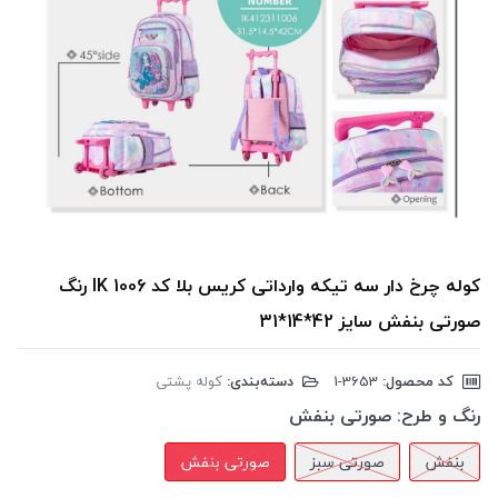
کوله چرخ دار سه تیکه وارداتی کریس بلا کد IK 1006 رنگ
صورتی بنفش سایز 42*14*31
کد محصول:
‎1-3653
دسته‌بندی:
کوله پشتی
رنگ و طرح:
صورتی بنفش
بنفش
صورتی سبز
صورتی بنفش