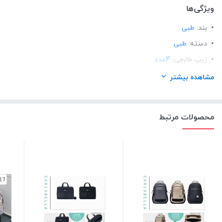
ویژگی‌ها
بند:
طبی
دسته:
طبی
زیپ خارجی:
4عدد
جیب داخلی:
1عدد
مشاهده بیشتر
سرزیپ:
سلیکونی
دارای:
لانچ باکس و جامدادی
محصولات مرتبط
دسته ی چرخ:
فایبر گلاس
قابلیت:
شستشو در ماشین لباسشویی