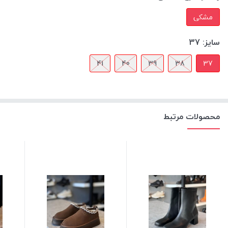
مشکی
سایز:
37
41
40
39
38
37
محصولات مرتبط