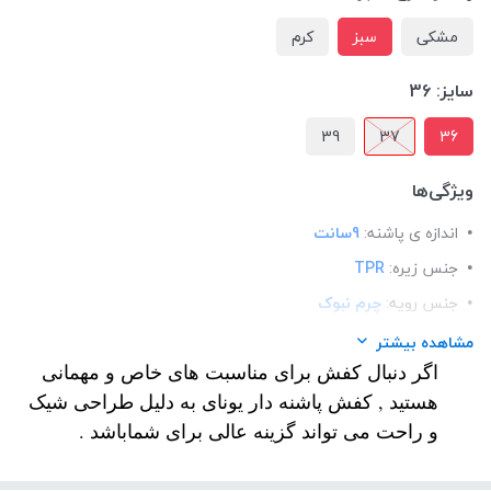
مشکی
سبز
کرم
سایز:
36
39
37
36
ویژگی‌ها
اندازه ی پاشنه:
9سانت
جنس زیره:
TPR
جنس رویه:
چرم نبوک
قالب:
استاندارد
مشاهده بیشتر
اگر دنبال کفش برای مناسبت های خاص و مهمانی
کاربرد:
مجلسی
هستید , کفش پاشنه دار یونای به دلیل طراحی شیک
کفی:
طبی
و راحت می تواند گزینه عالی برای شماباشد .
نحوه بسته شدن:
slip-on
تزئینات:
سگک رنگ ثابت