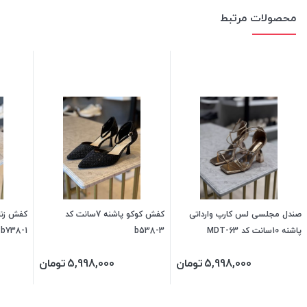
محصولات مرتبط
صندل مجلسی لس کارپ وارداتی
کفش کوکو پاشنه 7سانت کد
پاشنه 10سانت کد MDT-63
b538-3
b738-1
5,998,000
تومان
5,998,000
تومان