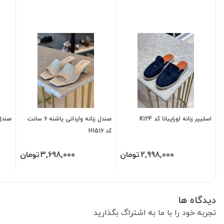
اسلیپر زنانه لوراپیانا کد K124
صندل زنانه وارداتی پاشنه 6 سانت
صندل ز
کد H1516
2,998,000
تومان
3,698,000
تومان
دیدگاه ها
تجربه خود را با ما به اشتراگ بگذارید