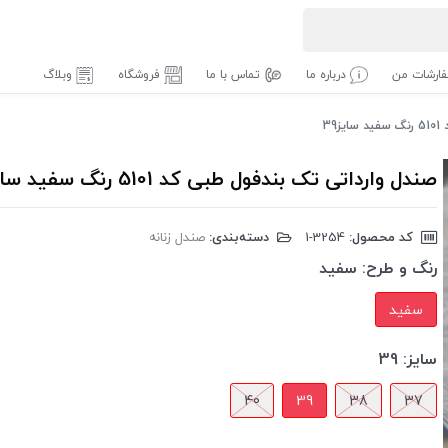
ارشات من
درباره ما
تماس با ما
فروشگاه
وبلاگ
39
صندل وارداتی تک بندفول طبی کد 5101 رنگ سفید سایز39
کد محصول:
‎1-3254
دسته‌بندی:
صندل زنانه
رنگ و طرح:
سفید
سفید
سایز:
39
40
39
38
37