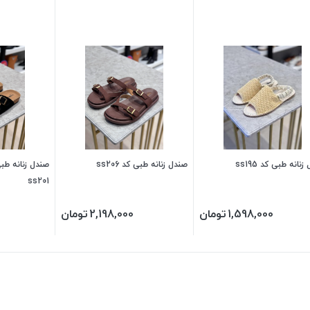
نانه طبی کد ss195
صندل زنانه طبی کد ss206
ss201
1,598,000
تومان
2,198,000
تومان