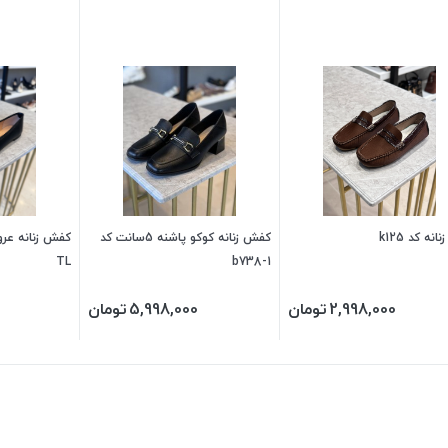
انه کد k125
کفش زنانه کوکو پاشنه 5سانت کد
TL
b738-1
2,998,000
تومان
5,998,000
تومان