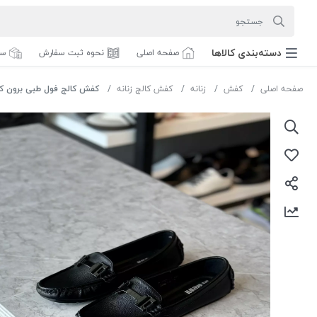
دسته‌بندی‌ کالاها
صفحه اصلی
نحوه ثبت سفارش
سف
صفحه اصلی
کفش
زنانه
کفش کالج زنانه
کفش کالج فول طبی برون کد d1902-a1رنگ مشکی سای