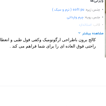
ویژگی‌ها
جنس زیره:
soft pu ( نرم و سبک )
جنس رویه:
چرم وارداتی
قالب:
استاندارد
کاربرد:
روزمره / اداری
مشاهده بیشتر
کالج برون باطراحی ارگونومیک وکفی فول طبی و انعطاف 
مدل:
کالج
راحتی فوق العاده ای را برای شما فراهم می کند .
کفی:
فول طبی
نحوه بسته شدن:
slip-on
تزئینات:
سگک رنگ ثابت