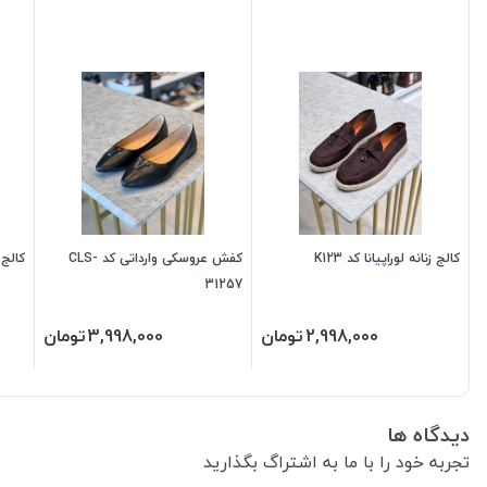
کالج زنانه لوراپیانا کد K123
کفش عروسکی وارداتی کد CLS-
کالج زن
31257
2,998,000
تومان
3,998,000
تومان
دیدگاه ها
تجربه خود را با ما به اشتراگ بگذارید