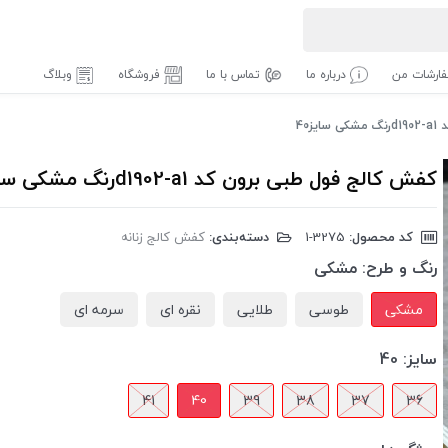
ارشات من
درباره ما
تماس با ما
فروشگاه
وبلاگ
ز40
کفش کالج فول طبی برون کد d1902-a1رنگ مشکی سایز40
کد محصول:
‎1-3275
دسته‌بندی:
کفش کالج زنانه
رنگ و طرح:
مشکی
مشکی
طوسی
طلایی
نقره ای
سرمه ای
سایز:
40
41
40
39
38
37
36