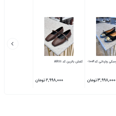
کفش زنانه عروسکی وارداتی کد1004-
کفش بالرین کد AR111
3,998,000
تومان
2,998,000
تومان