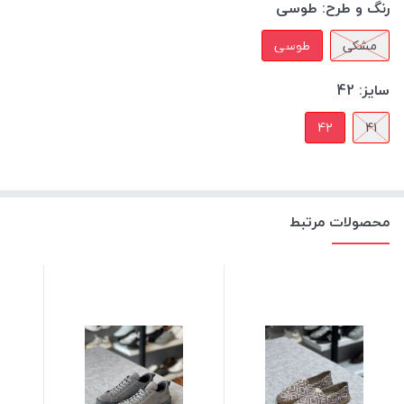
رنگ و طرح:
طوسی
مشکی
طوسی
سایز:
42
42
41
محصولات مرتبط