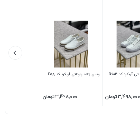
ی آربکرد کد R603
ونس زنانه وارداتی آربکرد کد F58
3,498,000
تومان
3,498,000
تومان