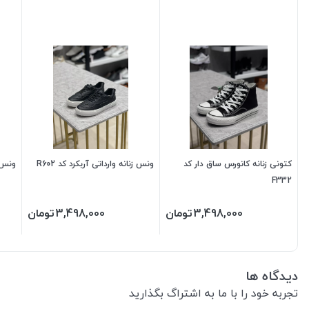
کتونی زنانه کانورس ساق دار کد
ونس زنانه وارداتی آربکرد کد R602
ونس زن
F332
3,498,000
تومان
3,498,000
تومان
دیدگاه ها
تجربه خود را با ما به اشتراگ بگذارید