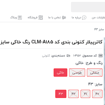
ارشات من
درباره ما
تماس با ما
فروشگاه
وبلاگ
کاترپیلار کتونی بندی کد CLM-A185 رنگ خاکی سایز 43
کد محصول:
‎1-452
دسته‌بندی:
کتونی
رنگ و طرح:
خاکی
مشکی
طوسی
خاکی
سایز:
43
43
42
41
40