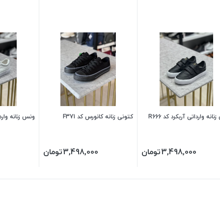
انه وارداتی آربکرد کد R666
کتونی زنانه کانورس کد F371
ونس زنانه واردات
3,498,000
تومان
3,498,000
تومان