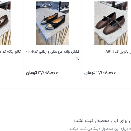
لرین کد AR111
کفش زنانه عروسکی وارداتی کد1004-
کالج زنانه کد k125
TL
2,998,000
تومان
3,998,000
تومان
ی برای این محصول ثبت نشده
ه درباره این محصول دیدگاهی ثبت میکند