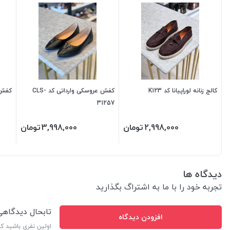
کالج زنانه لوراپیانا کد K123
کفش عروسکی وارداتی کد CLS-
کفش با
31257
2,998,000
تومان
3,998,000
تومان
دیدگاه ها
تجربه خود را با ما به اشتراگ بگذارید
تابحال دیدگاه
افزودن دیدگاه
اولین نفری باشید ک