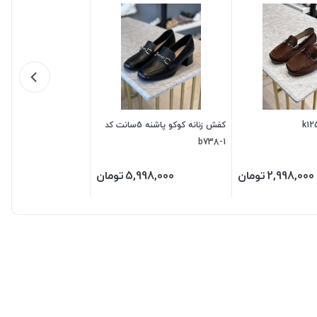
کفش زنانه کوکو پاشنه 5سانت کد
b738-1
2,998,000
تومان
5,998,000
تومان