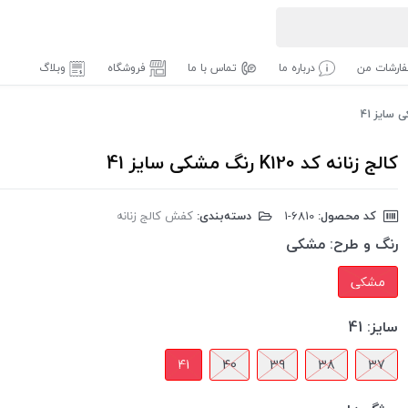
ارشات من
درباره ما
تماس با ما
فروشگاه
وبلاگ
کالج زنانه کد K120 رنگ مشکی سایز 41
کد محصول:
‎1-6810
دسته‌بندی:
کفش کالج زنانه
رنگ و طرح:
مشکی
مشکی
سایز:
41
41
40
39
38
37