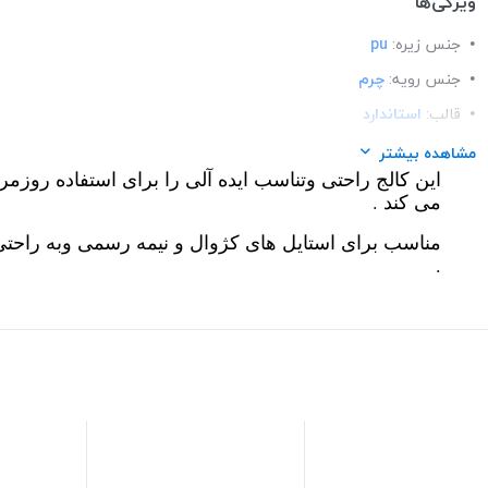
ویژگی‌ها
جنس زیره:
pu
جنس رویه:
چرم
قالب:
استاندارد
کاربرد:
استفاده ی روزمره
مشاهده بیشتر
این کالج راحتی وتناسب ایده آلی را برای استفاده روزمر
نحوه بسته شدن:
slip-on
می کند .
تزئینات:
سگک رنگ ثابت
مناسب برای استایل های کژوال و نیمه رسمی وبه راحت
.