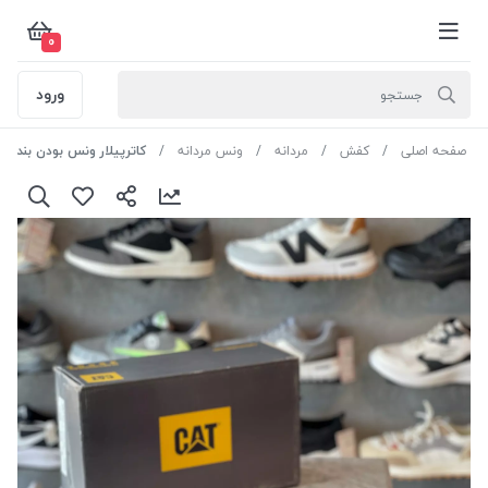
0
ورود
صفحه اصلی
کفش
مردانه
ونس مردانه
کاترپیلار ونس بودن بند کد CLM-A92 رنگ سرمه ای سایز 5