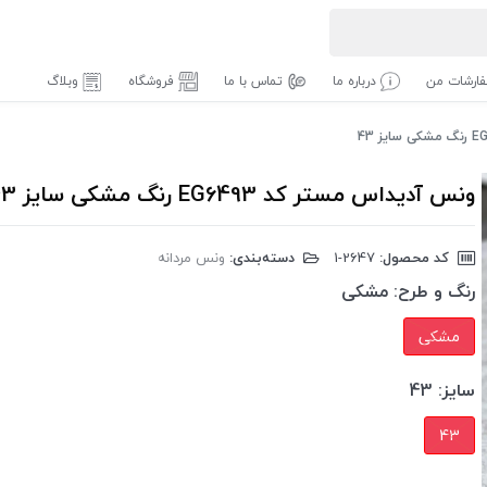
ارشات من
درباره ما
تماس با ما
فروشگاه
وبلاگ
ونس آدیداس مستر کد EG6493 رنگ مشکی سایز 43
کد محصول:
‎1-2647
دسته‌بندی:
ونس مردانه
رنگ و طرح:
مشکی
مشکی
سایز:
43
43