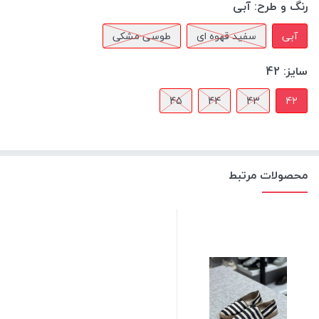
رنگ و طرح:
آبی
آبی
سفید قهوه ای
طوسی مشکی
سایز:
42
45
44
43
42
محصولات مرتبط