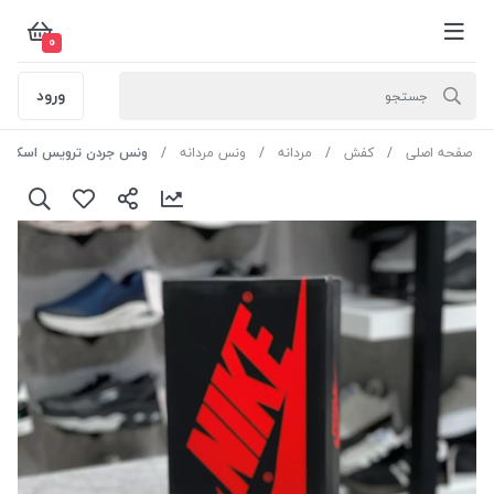
0
ورود
صفحه اصلی
کفش
مردانه
ونس مردانه
ونس جردن ترویس اسکات DM7866 مستر رنگ آبی سایز 2