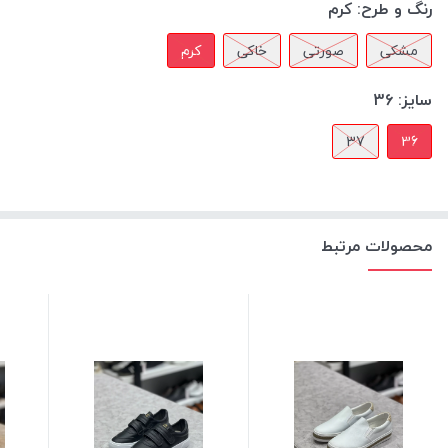
رنگ و طرح:
کرم
مشکی
صورتی
خاکی
کرم
سایز:
36
37
36
محصولات مرتبط