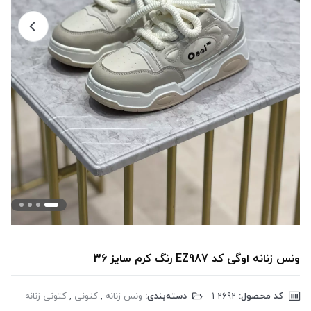
ونس زنانه اوگی کد EZ987 رنگ کرم سایز 36
کد محصول:
‎1-2692
دسته‌بندی:
ونس زنانه
,
کتونی
,
کتونی زنانه