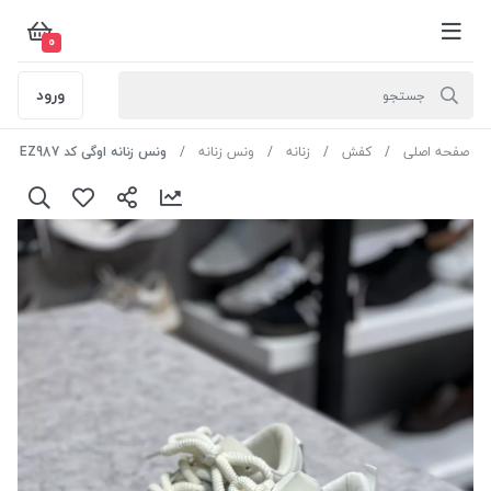
0
ورود
صفحه اصلی
کفش
زنانه
ونس زنانه
ونس زنانه اوگی کد EZ987 رنگ کرم سایز 36