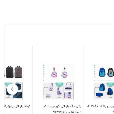
کوله وارداتی کریس بلا کد JT2050
بادی بگ وارداتی کریس بلا کد
کوله وارداتی پاورکینگ کد 2065
IW2002 سایز18*7*14*