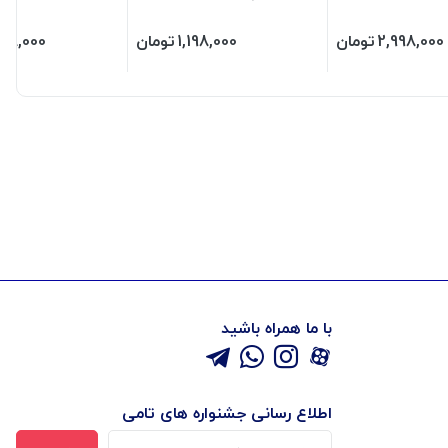
2,998,000
تومان
1,198,000
تومان
998,000
با ما همراه باشید
اطلاع رسانی جشنواره های تامی