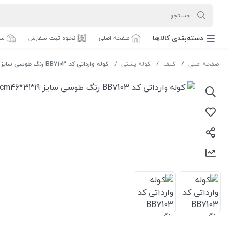
دسته‌بندی‌ کالاها
صفحه اصلی
نحوه ثبت سفارش
سف
صفحه اصلی
کیف
کوله پشتی
کوله وارداتی کد BB7103 رنگ طوسی سایز cm46*31*19