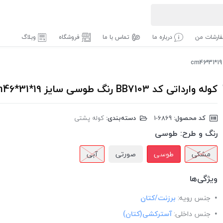
ارشات من
درباره ما
تماس با ما
فروشگاه
وبلاگ
کوله وارداتی کد BB7103 رنگ طوسی سایز cm46*31*19
کد محصول:
‎1-6869
دسته‌بندی:
کوله پشتی
رنگ و طرح:
طوسی
مشکی
طوسی
صورتی
آبی
ویژگی‌ها
جنس رویه:
برزنت/کتان
جنس داخلی:
آسترکشی(کتان)