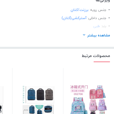
ویژگی‌ها
جنس رویه:
برزنت/کتان
جنس داخلی:
آسترکشی(کتان)
بند:
طبی
زیپ خارجی:
3عدد
مشاهده بیشتر
جیب داخلی:
1عدد
سرزیپ:
چرم
محصولات مرتبط
قابلیت:
شستشو در ماشین لباسشویی