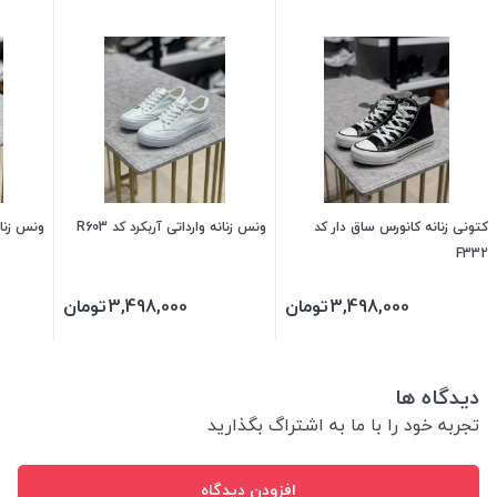
کتونی زنانه کانورس ساق دار کد
ونس زنانه وارداتی آربکرد کد R603
ونس زنانه
F332
3,498,000
تومان
3,498,000
تومان
دیدگاه ها
تجربه خود را با ما به اشتراگ بگذارید
افزودن دیدگاه