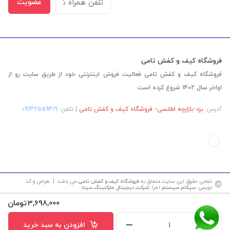
عضویت
فروشگاه کیف و کفش تامی
فروشگاه کیف و کفش تامی فعالیت فروش اینترنتی خود از طریق سایت رو از
اواخر سال 1402 شروع کرده است
آدرس:
یزد-بازارچه اطلسی- فروشگاه کیف و کفش تامی
| تلفن:
‎09132559419
©
تمامی حقوق این سایت متعلق به
فروشگاه کیف و کفش تامی
می باشد. | طراحی و کد
نویسی:
سپکام سیستم
اجرا
:
شرکت دیجیتال مارکتینگ سپتا
3,698,000
تومان
افزودن به سبد خرید