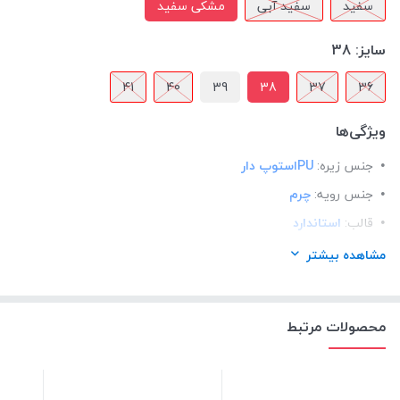
سفید
سفید آبی
مشکی سفید
سایز:
38
41
40
39
38
37
36
ویژگی‌ها
جنس زیره:
PUاستوپ دار
جنس رویه:
چرم
قالب:
استاندارد
کاربرد:
روز مره / پیاده روی / ورزشی
مشاهده بیشتر
نحوه بسته شدن:
بندی
محصولات مرتبط