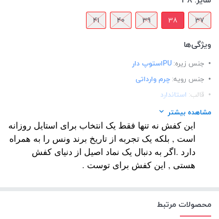
سایز:
38
41
40
39
38
37
ویژگی‌ها
جنس زیره:
PUاستوپ دار
جنس رویه:
چرم وارداتی
قالب:
استاندارد
کاربرد:
استفاده ی روزمره
مشاهده بیشتر
این کفش نه تنها فقط یک انتخاب برای استایل روزانه
نحوه بسته شدن:
بندی
است , بلکه یک تجربه از تاریخ برند ونس را به همراه
دارد .اگر به دنبال یک نماد اصیل از دنیای کفش
هستی , این کفش برای توست .
محصولات مرتبط