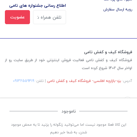
اطلاع رسانی جشنواره های تامی
رویه ارسال سفارش
عضویت
فروشگاه کیف و کفش تامی
فروشگاه کیف و کفش تامی فعالیت فروش اینترنتی خود از طریق سایت رو از
اواخر سال 1402 شروع کرده است
آدرس:
یزد-بازارچه اطلسی- فروشگاه کیف و کفش تامی
| تلفن:
‎09132559419
ناموجود
©
تمامی حقوق این سایت متعلق به
فروشگاه کیف و کفش تامی
می باشد. | طراحی و کد
این کالا فعلا موجود نیست اما می‌توانید زنگوله را بزنید تا به محض موجود
نویسی:
سپکام سیستم
اجرا
:
شرکت دیجیتال مارکتینگ سپتا
شدن، به شما خبر دهیم