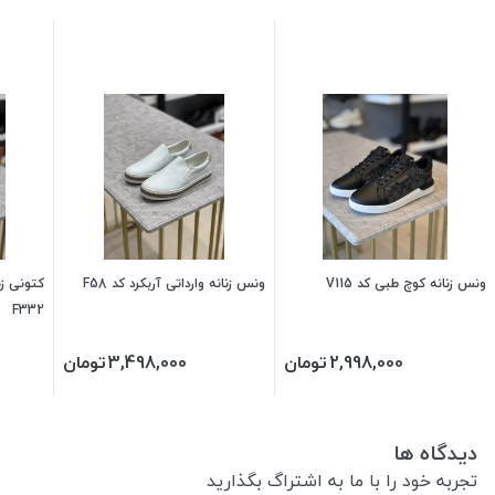
ونس زنانه کوچ طبی کد V115
ونس زنانه وارداتی آربکرد کد F58
کتونی زن
F332
2,998,000
تومان
3,498,000
تومان
دیدگاه ها
تجربه خود را با ما به اشتراگ بگذارید