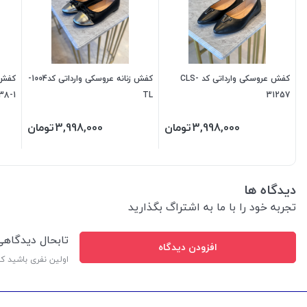
کفش عروسکی وارداتی کد CLS-
کفش زنانه عروسکی وارداتی کد1004-
38-1
TL
31257
3,998,000
تومان
3,998,000
تومان
دیدگاه ها
تجربه خود را با ما به اشتراگ بگذارید
تابحال دیدگاه
افزودن دیدگاه
اولین نفری باشید ک