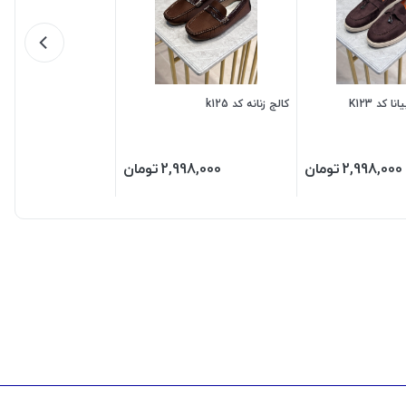
ا کد K123
کالج زنانه کد k125
2,998,000
تومان
2,998,000
تومان