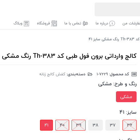
ارشات من
درباره ما
تماس با ما
فروشگاه
وبلاگ
یز 41
کالج وارداتی برون فول طبی کد Th-383 رنگ مشکی سایز 41
کد محصول:
‎1-7229
دسته‌بندی:
کفش کالج زنانه
رنگ و طرح:
مشکی
مشکی
سایز:
41
41
40
39
38
37
36