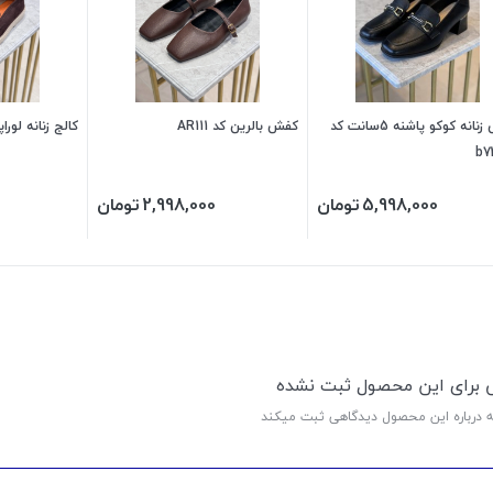
کفش زنانه کوکو پاشنه 5سانت کد
کفش بالرین کد AR111
کالج زنانه لوراپیان
b7
5,998,000
تومان
2,998,000
تومان
ی برای این محصول ثبت نشده
ه درباره این محصول دیدگاهی ثبت میکند