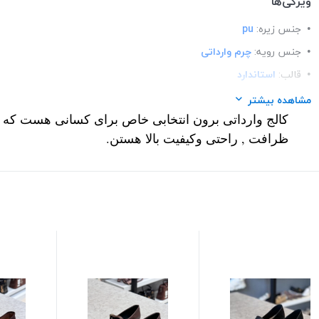
ویژگی‌ها
جنس زیره:
pu
جنس رویه:
چرم وارداتی
قالب:
استاندارد
کاربرد:
روزمره / اداری
مشاهده بیشتر
کالج وارداتی برون انتخابی خاص برای کسانی هست که به 
مدل:
کالج
ظرافت , راحتی وکیفیت بالا هستن.
نحوه بسته شدن:
slip-on
تزئینات:
سگک رنگ ثابت