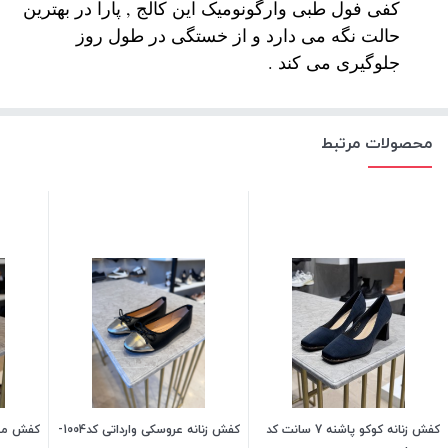
کفی فول طبی وارگونومیک این کالج , پارا در بهترین
نحوه بسته شدن:
slip-on
حالت نگه می دارد و از خستگی در طول روز
تزئینات:
سگک رنگ ثابت
جلوگیری می کند .
محصولات مرتبط
کفش زنانه کوکو پاشنه 7 سانت کد
کفش زنانه عروسکی وارداتی کد1004-