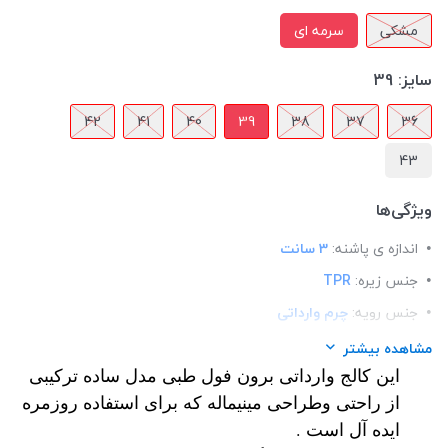
مشکی
سرمه ای
سایز:
39
42
41
40
39
38
37
36
43
ویژگی‌ها
اندازه ی پاشنه:
3 سانت
جنس زیره:
TPR
جنس رویه:
چرم وارداتی
قالب:
استاندارد
مشاهده بیشتر
این کالج وارداتی برون فول طبی مدل ساده ترکیبی
کاربرد:
روزمره / اداری / مجلسی
از راحتی وطراحی مینیماله که برای استفاده روزمره
مدل:
کالج
ایده آل است .
کفی:
طبی